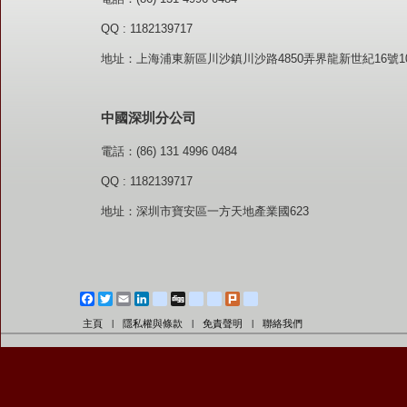
QQ : 1182139717
地址：上海浦東新區川沙鎮川沙路4850弄界龍新世紀16號1
中國深圳分公司
電話：(86) 131 4996 0484
QQ : 1182139717
地址：深圳市寶安區一方天地產業國623
Facebook
Twitter
Email
LinkedIn
blogger_post
Digg
diglog
friendfeed
Plurk
google_bookmarks
主頁
隱私權與條款
免責聲明
聯絡我們
|
|
|