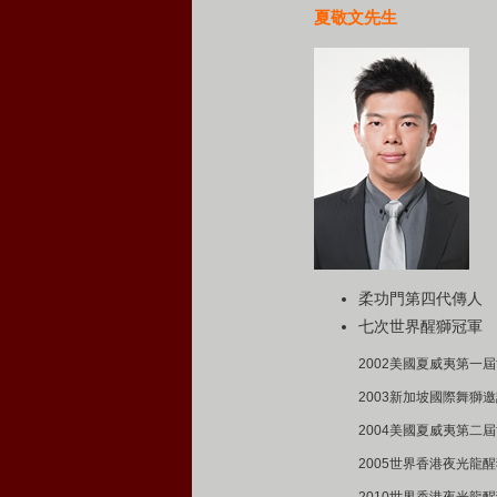
夏敬文先生
柔功門第四代傳人
七次世界醒獅冠軍
2002美國夏威夷第一
2003新加坡國際舞獅
2004美國夏威夷第二
2005世界香港夜光龍