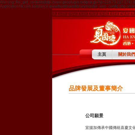
Warning: file_get_contents(http://www.geoplugin.net/php.gp?ip=216.73.217.174): 
Application/hk.com.liondance.www/host/main/library/master_web_config.php on li
主頁
關於我們
品牌發展及董事簡介
公司願景
宣揚加傳承中國傳統喜慶文化