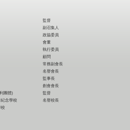
監督
副召集人
政協委員
會董
執行委員
顧問
常務副會長
名譽會長
監事長
創會會長
利團體)
監督
璋紀念學校
名譽校長
學校