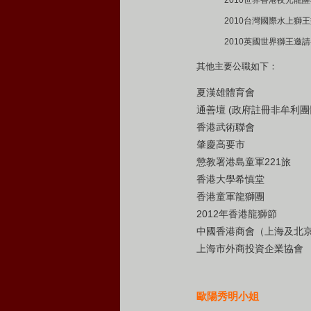
2010世界香港夜光龍
2010台灣國際水上獅
2010英國世界獅王邀
其他主要公職如下：
夏漢雄體育會
通善壇 (政府註冊非牟利團
香港武術聯會
肇慶高要市
懲教署港島童軍221旅
香港大學希慎堂
香港童軍龍獅團
2012年香港龍獅節
中國香港商會（上海及北
上海市外商投資企業協會
歐陽秀明小姐