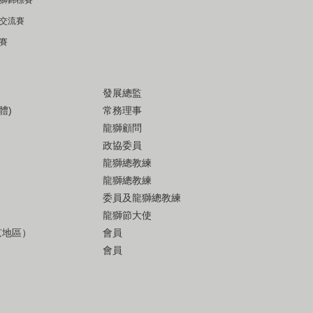
醒獅錦標賽
王交流賽
請賽
發展總監
體)
常務理事
龍獅顧問
政協委員
龍獅總教練
龍獅總教練
委員及龍獅總教練
龍獅節大使
京地區）
會員
會員