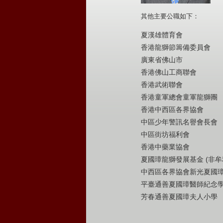
其他主要公職如下：
夏漢雄體育會
香港龍獅節籌備委員會
廣東省佛山市
香港佛山工商聯會
香港武術聯會
香港童軍總會童軍龍獅團
香港中西區各界協會
中區少年警訊名譽會長會
中區街坊福利會
香港中藥業協會
夏國璋龍獅發展基金 (非牟
中西區各界協會新光夏國
平臺通善夏國璋醫師紀念
芳春通善夏國璋夫人小學